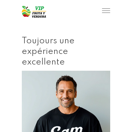
Toujours une
expérience
excellente